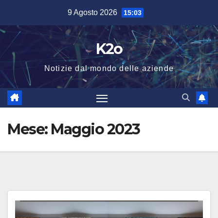
Salta
9 Agosto 2026
15:03
al
contenuto
K2o
Notizie dal mondo delle aziende
Mese:
Maggio 2023