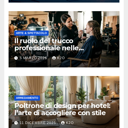
ARTE & SPETTACOLO
Il ruolo del trucco
professionale nelle
produzioni televisive e
5 MARZO 2026
K2O
cinematografiche moderne
ARREDAMENTO
Poltrone di design per hotel:
l’arte di accogliere con stile
11 DICEMBRE 2025
K2O