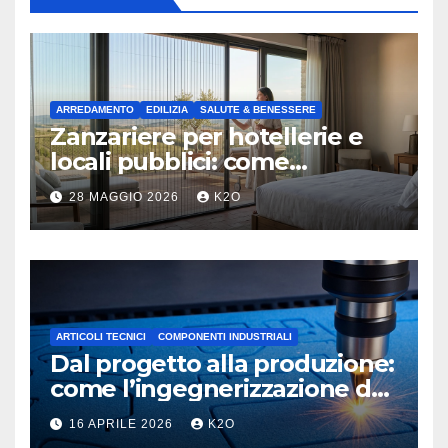
ARREDAMENTO
EDILIZIA
SALUTE & BENESSERE
Zanzariere per hotellerie e
locali pubblici: come
migliorare l’esperienza dei
28 MAGGIO 2026
K2O
tuoi ospiti
ARTICOLI TECNICI
COMPONENTI INDUSTRIALI
Dal progetto alla produzione:
come l’ingegnerizzazione dei
materiali Espansi ottimizza la
16 APRILE 2026
K2O
supply chain industriale