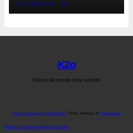
11 DICEMBRE 2025
K2O
K2o
Notizie dal mondo delle aziende
Proudly powered by WordPress
|
Tema: Newsup di
Themeansar
.
Home
Chi siamo
Contatti
Privacy Policy