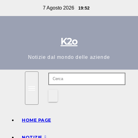
Salta
7 Agosto 2026
19:52
al
contenuto
K2o
Notizie dal mondo delle aziende
HOME PAGE
NOTIZIE