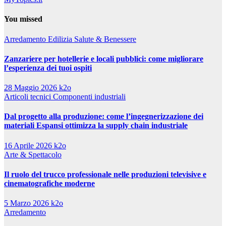
You missed
Arredamento
Edilizia
Salute & Benessere
Zanzariere per hotellerie e locali pubblici: come migliorare
l’esperienza dei tuoi ospiti
28 Maggio 2026
k2o
Articoli tecnici
Componenti industriali
Dal progetto alla produzione: come l’ingegnerizzazione dei
materiali Espansi ottimizza la supply chain industriale
16 Aprile 2026
k2o
Arte & Spettacolo
Il ruolo del trucco professionale nelle produzioni televisive e
cinematografiche moderne
5 Marzo 2026
k2o
Arredamento