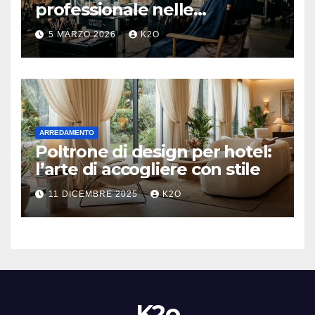
professionale nelle
produzioni televisive e
5 MARZO 2026
K2O
cinematografiche moderne
ARREDAMENTO
Poltrone di design per hotel:
l’arte di accogliere con stile
11 DICEMBRE 2025
K2O
K2o