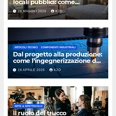
locali pubblici: come
migliorare l’esperienza dei
28 MAGGIO 2026
K2O
tuoi ospiti
ARTICOLI TECNICI
COMPONENTI INDUSTRIALI
Dal progetto alla produzione:
come l’ingegnerizzazione dei
materiali Espansi ottimizza la
16 APRILE 2026
K2O
supply chain industriale
ARTE & SPETTACOLO
Il ruolo del trucco